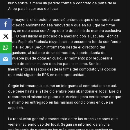
hubo sobre la mesa un pedido formal y concreto de parte de la
Anep para hacer uso del local.
Por mayoría, el directorio resolvió entonces que el comodato con
Sociedad Anónima no sea renovado y que en su lugar se firme
otro, en este caso con Anep que lo destinará de manera exclusiva
a UTU para iniciar el proceso de anexarlo con la Escuela Técnica
María Espínola Espínola (cuyo local se encuentra fondo con fondo
con el ex BPS). Según informaron desde el directorio del
organismo, al tratarse de un comodato, la parte dueña del
inmueble puede optar en cualquier momento por recuperar el
bien o decidir un nuevo destino para el mismo. Son los
lineamientos trazados desde la firma del comodato y la opción
que está siguiendo BPS en esta oportunidad.
Según informaron, se cursó un telegrama al comodatario actual,
que tiene hasta el 21 de diciembre para abandonar el local. Ese día
recorrerán el mismo un grupo de técnicos para cerciorarse de que
el mismo es entregado en las mismas condiciones en que se
adjudicó.
La resolución generó descontento entre las organizaciones que
vienen haciendo uso del local. Según se informó, darán una
conferencia de prensa en las próximas horas para explicar su