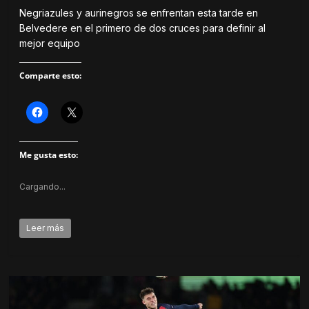
e
v
Negriazules y aurinegros se enfrentan esta tarde en
a
Belvedere en el primero de dos cruces para definir al
)
mejor equipo
Comparte esto:
H
H
a
a
z
z
c
c
l
l
Me gusta esto:
i
i
c
c
p
p
a
a
Cargando...
r
r
a
a
c
c
o
o
m
m
Leer más
p
p
a
a
r
r
t
t
i
i
r
r
e
e
n
n
F
X