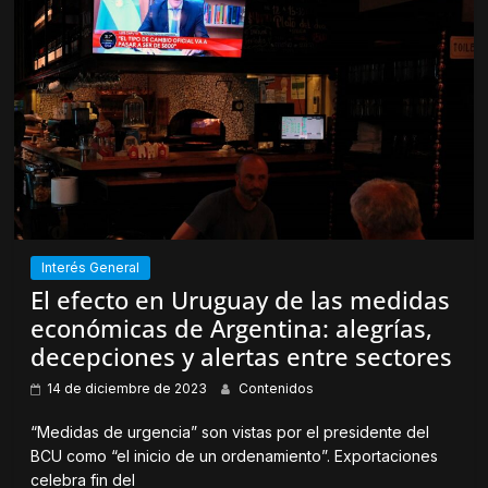
c
S
e
e
b
a
o
b
o
r
k
e
(
e
S
n
e
u
a
n
b
a
r
v
e
e
e
n
n
t
u
a
n
n
a
a
v
n
Interés General
e
u
n
e
El efecto en Uruguay de las medidas
t
v
a
a
económicas de Argentina: alegrías,
n
)
a
decepciones y alertas entre sectores
n
u
e
14 de diciembre de 2023
Contenidos
v
a
)
“Medidas de urgencia” son vistas por el presidente del
BCU como “el inicio de un ordenamiento”. Exportaciones
celebra fin del