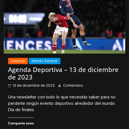
a
(
c
S
e
e
b
a
o
b
o
r
k
e
(
e
S
n
e
u
a
n
b
a
r
v
e
e
e
n
n
t
Deporte
Interés General
u
a
n
n
Agenda Deportiva – 13 de diciembre
a
a
v
n
de 2023
e
u
n
e
t
v
13 de diciembre de 2023
Contenidos
a
a
n
)
a
Una newsletter con todo lo que necesitás saber para no
n
perderte ningún evento deportivo alrededor del mundo.
u
e
Día de finales
v
a
)
Comparte esto: