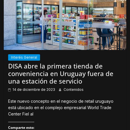
o
r
k
e
(
e
S
n
e
u
a
n
b
a
r
v
e
e
e
n
n
t
u
a
n
n
a
a
v
n
Interés General
e
u
n
e
DISA abre la primera tienda de
t
v
a
a
conveniencia en Uruguay fuera de
n
)
a
una estación de servicio
n
u
e
14 de diciembre de 2023
Contenidos
v
a
)
Este nuevo concepto en el negocio de retail uruguayo
está ubicado en el complejo empresarial World Trade
Center Fiel al
Comparte esto: