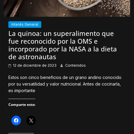
a
n
b
a
r
v
e
e
e
n
n
t
Interés General
u
a
n
n
La quinoa: un superalimento que
a
a
v
n
fue reconocido por la OMS e
e
u
n
e
incorporado por la NASA a la dieta
t
v
a
a
de astronautas
n
)
a
n
12 de diciembre de 2023
Contenidos
u
e
v
Estos son cinco beneficios de un grano andino conocido
a
por su versatilidad y valor nutricional. Antes de cocinarla,
)
es importante
Comparte esto:
H
H
a
a
z
z
c
c