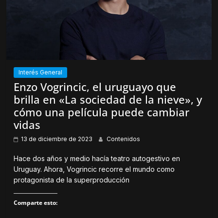
e
u
a
n
b
a
r
v
e
e
e
n
n
t
u
a
n
n
a
a
v
n
Interés General
e
u
n
e
Enzo Vogrincic, el uruguayo que
t
v
a
a
brilla en «La sociedad de la nieve», y
n
)
a
cómo una película puede cambiar
n
u
vidas
e
v
a
13 de diciembre de 2023
Contenidos
)
Hace dos años y medio hacía teatro autogestivo en
Uruguay. Ahora, Vogrincic recorre el mundo como
protagonista de la superproducción
Comparte esto: