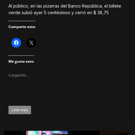
Al público, en las pizarras del Banco República, el billete
verde subió ayer 5 centésimos y cerró en $ 38,75
Comparte esto:
H
H
a
a
z
z
c
c
l
l
Me gusta esto:
i
i
c
c
p
p
a
a
Cargando...
r
r
a
a
c
c
o
o
m
m
p
p
a
a
r
r
t
t
Leer más
i
i
r
r
e
e
n
n
F
X
a
(