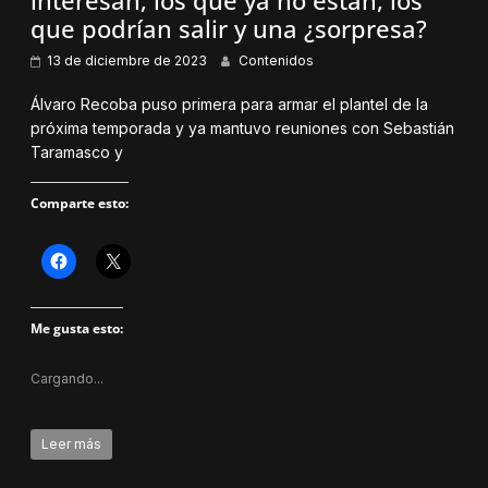
interesan, los que ya no están, los
e
u
n
e
que podrían salir y una ¿sorpresa?
t
v
a
a
n
)
13 de diciembre de 2023
Contenidos
a
n
u
Álvaro Recoba puso primera para armar el plantel de la
e
próxima temporada y ya mantuvo reuniones con Sebastián
v
a
Taramasco y
)
Comparte esto:
H
H
a
a
z
z
c
c
l
l
Me gusta esto:
i
i
c
c
p
p
a
a
Cargando...
r
r
a
a
c
c
o
o
m
m
Leer más
p
p
a
a
r
r