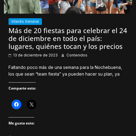
b
a
r
v
e
e
e
n
n
t
Interés General
u
a
n
n
Más de 20 fiestas para celebrar el 24
a
a
v
n
de diciembre en todo el país:
e
u
n
e
lugares, quiénes tocan y los precios
t
v
a
a
n
)
13 de diciembre de 2023
Contenidos
a
n
u
Faltando poco más de una semana para la Nochebuena,
e
los que sean “team fiesta” ya pueden hacer su plan, ya
v
a
)
Comparte esto:
H
H
a
a
z
z
c
c
l
l
Me gusta esto:
i
i
c
c
p
p
a
a