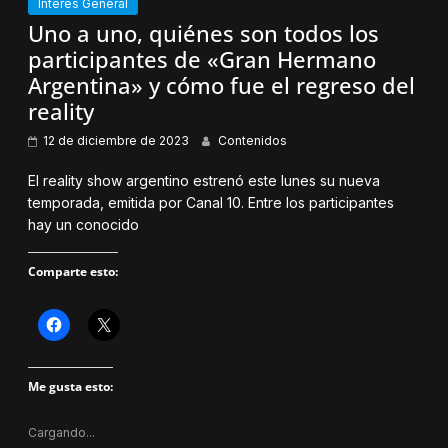
Interés General
u
a
n
n
Uno a uno, quiénes son todos los
a
a
v
n
participantes de «Gran Hermano
e
u
n
e
Argentina» y cómo fue el regreso del
t
v
a
a
reality
n
)
a
n
12 de diciembre de 2023
Contenidos
u
e
v
El reality show argentino estrenó este lunes su nueva
a
temporada, emitida por Canal 10. Entre los participantes
)
hay un conocido
Comparte esto:
H
H
a
a
z
z
c
c
l
l
Me gusta esto:
i
i
c
c
p
p
a
a
Cargando...
r
r