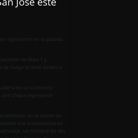
San José este
se registraron en la pasada
iaciones de Ruta 1 y
 de fuego le llevó dinero a
cadería en un comercio
n una chapa ingresaron
partamental, en la noche de
róximo a la medianoche en
patrullaje, un hombre les dio