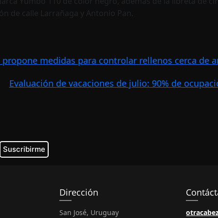
arca Yumbo 110 de color negro, además de la libreta de circ
ión de calle Larrañaga y Antonio Pan.
propone medidas para controlar rellenos cerca de a
Evaluación de vacaciones de julio: 90% de ocupac
Dirección
Contác
San José, Uruguay
otracabe