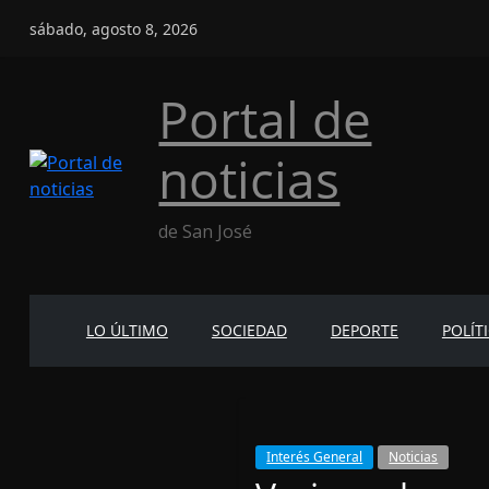
Saltar
sábado, agosto 8, 2026
al
contenido
Portal de
noticias
de San José
LO ÚLTIMO
SOCIEDAD
DEPORTE
POLÍT
Interés General
Noticias