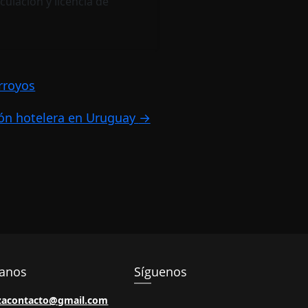
ulación y licencia de
rroyos
ión hotelera en Uruguay
→
tanos
Síguenos
zacontacto@gmail.
com