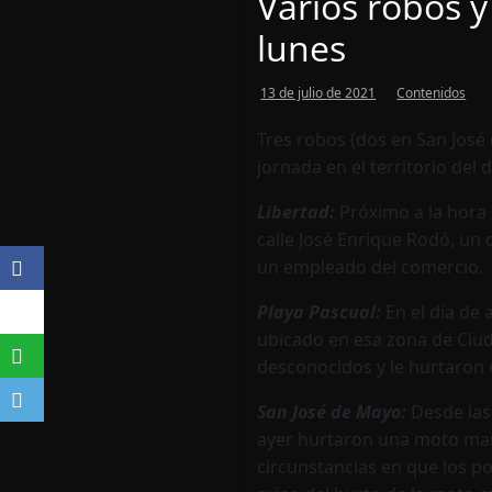
Varios robos y
lunes
13 de julio de 2021
Contenidos
Tres robos (dos en San José 
jornada en el territorio del
Libertad:
Próximo a la hora 
calle José Enrique Rodó, un
un empleado del comercio.
Playa Pascual:
En el día de
ubicado en esa zona de Ciud
desconocidos y le hurtaron 
San José de Mayo:
Desde las 
ayer hurtaron una moto ma
circunstancias en que los po