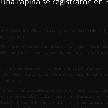
 una rapiña se registraron en 
de Mayo y uno en Playa Pascual) y una rapiña (en Libertad) 
 departamento.
23 de ayer en una estación de servicio ubicada en las inmed
 delincuente ingresó a pie y mediante amenazas con un arma
 ayer fue denunciado en la Comisaría 10ma. el hurto de mer
ad del Plata. El propietario expresó que mediante daños e
elementos varios.
inmediaciones de calles Zorrilla y Sarandí, en la capital de
rca Yumbo modelo Eco 70 de color negro. Horas después p
licías del Grupo de Respuesta Táctica realizaban tareas de 