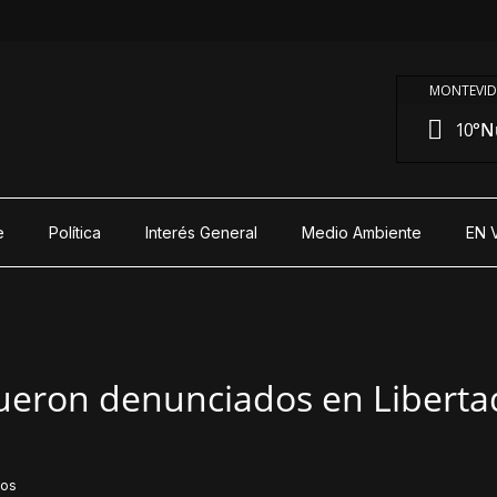
MONTEVID
10°
N
e
Política
Interés General
Medio Ambiente
EN 
fueron denunciados en Liberta
dos