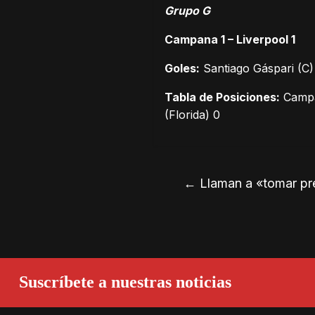
Grupo G
Campana 1 – Liverpool 1
Goles:
Santiago Gáspari (C)
Tabla de Posiciones:
Campan
(Florida) 0
←
Llaman a «tomar pre
Suscríbete a nuestras noticias