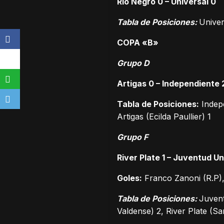
Río Negro 0 – Universal 0
Tabla de Posiciones:
Univer
COPA «B»
G
rupo D
Artigas 0 – Independiente 
Tabla de Posiciones:
Indepe
Artigas (Ecilda Paullier) 1
Grupo F
River Plate 1 – Juventud Un
Goles:
Franco Zanoni (R.P),
Tabla de Posiciones:
Juvent
Valdense) 2, River Plate (S