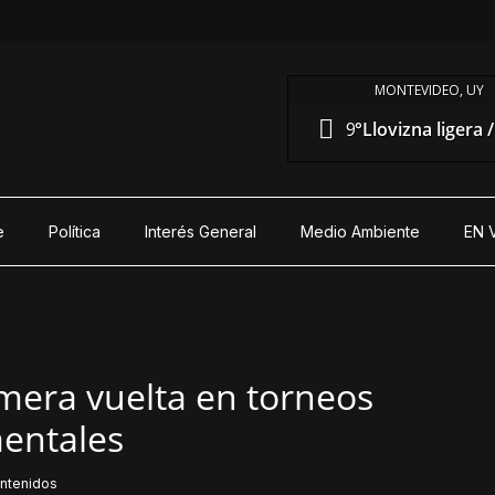
MONTEVIDEO, UY
9°
Llovizna ligera 
e
Política
Interés General
Medio Ambiente
EN 
imera vuelta en torneos
entales
ntenidos