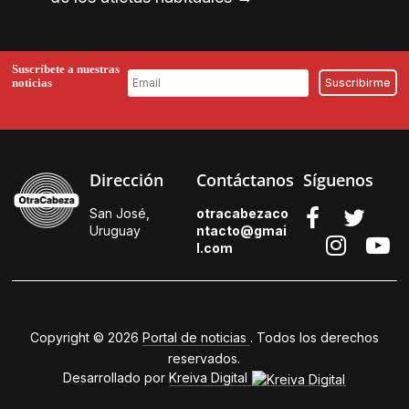
Suscríbete a nuestras
noticias
Dirección
Contáctanos
Síguenos
San José,
otracabezaco
Uruguay
ntacto@gmai
l.
com
Copyright © 2026
Portal de noticias
. Todos los derechos
reservados.
Desarrollado por
Kreiva Digital