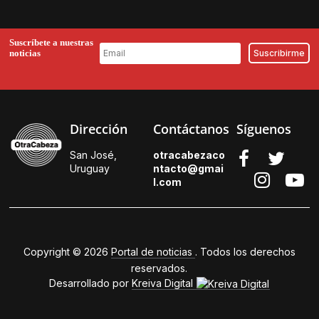
Suscríbete a nuestras
noticias
Dirección
Contáctanos
Síguenos
San José,
otracabezaco
Uruguay
ntacto@gmai
l.
com
Copyright © 2026
Portal de noticias
. Todos los derechos
reservados.
Desarrollado por
Kreiva Digital