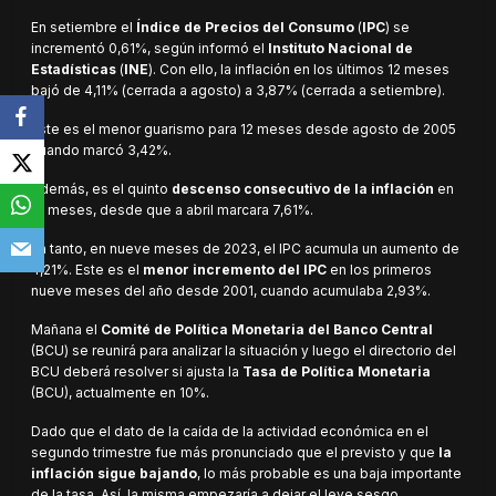
En setiembre el
Índice de Precios del Consumo
(
IPC
) se
incrementó 0,61%, según informó el
Instituto Nacional de
Estadísticas
(
INE
). Con ello, la inflación en los últimos 12 meses
bajó de 4,11% (cerrada a agosto) a 3,87% (cerrada a setiembre).
Este es el menor guarismo para 12 meses desde agosto de 2005
cuando marcó 3,42%.
Además, es el quinto
descenso consecutivo de la inflación
en
12 meses, desde que a abril marcara 7,61%.
En tanto, en nueve meses de 2023, el IPC acumula un aumento de
4,21%. Este es el
menor incremento del IPC
en los primeros
nueve meses del año desde 2001, cuando acumulaba 2,93%.
Mañana el
Comité de Política Monetaria del Banco Central
(BCU) se reunirá para analizar la situación y luego el directorio del
BCU deberá resolver si ajusta la
Tasa de Política Monetaria
(BCU), actualmente en 10%.
Dado que el dato de la caída de la actividad económica en el
segundo trimestre fue más pronunciado que el previsto y que
la
inflación sigue bajando
, lo más probable es una baja importante
de la tasa. Así, la misma empezaría a dejar el leve sesgo