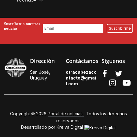
Suscríbete a nuestras
noticias
Dirección
Contáctanos
Síguenos
San José,
otracabezaco
Uruguay
ntacto@gmai
l.
com
Copyright © 2026
Portal de noticias
. Todos los derechos
reservados.
Desarrollado por
Kreiva Digital