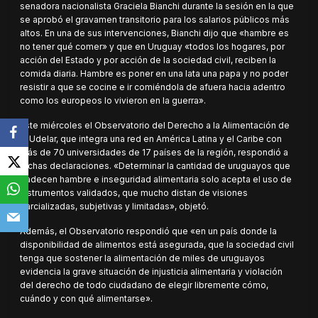
senadora nacionalista Graciela Bianchi durante la sesión en la que
se aprobó el gravamen transitorio para los salarios públicos más
altos. En una de sus intervenciones, Bianchi dijo que «hambre es
no tener qué comer» y que en Uruguay «todos los hogares, por
acción del Estado y por acción de la sociedad civil, reciben la
comida diaria. Hambre es poner en una lata una papa y no poder
resistir a que se cocine e ir comiéndola de afuera hacia adentro
como los europeos lo vivieron en la guerra».
Este miércoles el Observatorio del Derecho a la Alimentación de
la Udelar, que integra una red en América Latina y el Caribe con
más de 70 universidades de 17 países de la región, respondió a
dichas declaraciones. «Determinar la cantidad de uruguayos que
padecen hambre e inseguridad alimentaria solo acepta el uso de
instrumentos validados, que mucho distan de visiones
parcializadas, subjetivas y limitadas», objetó.
Además, el Observatorio respondió que «en un país donde la
disponibilidad de alimentos está asegurada, que la sociedad civil
tenga que sostener la alimentación de miles de uruguayos
evidencia la grave situación de injusticia alimentaria y violación
del derecho de todo ciudadano de elegir libremente cómo,
cuándo y con qué alimentarse».