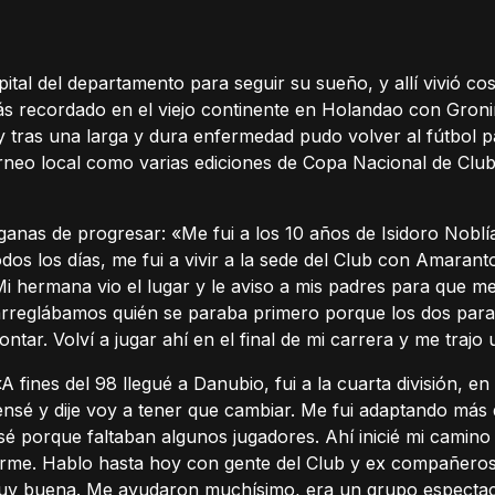
tal del departamento para seguir su sueño, y allí vivió cos
ás recordado en el viejo continente en Holandao con Groni
 y tras una larga y dura enfermedad pudo volver al fútbol pa
orneo local como varias ediciones de Copa Nacional de Club
ganas de progresar: «Me fui a los 10 años de Isidoro Nobl
dos los días, me fui a vivir a la sede del Club con Amaran
Mi hermana vio el lugar y le aviso a mis padres para que 
 arreglábamos quién se paraba primero porque los dos par
ntar. Volví a jugar ahí en el final de mi carrera y me tra
A fines del 98 llegué a Danubio, fui a la cuarta división,
ensé y dije voy a tener que cambiar. Me fui adaptando más
sé porque faltaban algunos jugadores. Ahí inicié mi camin
orme. Hablo hasta hoy con gente del Club y ex compañeros
uy buena. Me ayudaron muchísimo, era un grupo espectac