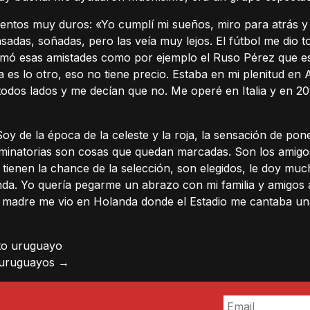
tos muy duros: «Yo cumplí mi sueños, miro para atrás y l
adas, soñadas, pero las veía muy lejos. El fútbol me dio t
rmó esas amistades como por ejemplo el Ruso Pérez que es
 es lo otro, eso no tiene precio. Estaba en mi plenitud en
a todos lados y me decían que no. Me operé en Italia y en 2
y de la época de la celeste y la roja, la sensación de poner
eliminatorias son cosas que quedan marcadas. Son los amigo
 tienen la chance de la selección, son elegidos, le doy m
. Yo quería pegarme un abrazo con mi familia y amigos a l
mi madre me vio en Holanda donde el Estadio me cantaba un
nto uruguayo
s uruguayos
→