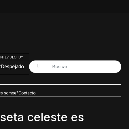
NTEVIDEO, UY
°
Despejado
es somos?
Contacto
iseta celeste es