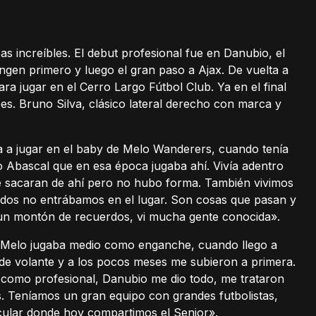
as increíbles. El debut profesional fue en Danubio, el
ngen primero y luego el gran paso a Ajax. De vuelta a
ra jugar en el Cerro Largo Fútbol Club. Ya en el final
es. Bruno Silva, clásico lateral derecho con marca y
ía a jugar en el baby de Melo Wanderers, cuando tenía
to Abascal que en esa época jugaba ahí. Vivía adentro
me sacaran de ahí pero no hubo forma. También vivimos
ados no entrábamos en el lugar. Son cosas que pasan y
jo un montón de recuerdos, vi mucha gente conocida».
 en Melo jugaba medio como enganche, cuando llego a
 de volante y a los pocos meses me subieron a primera.
o como profesional, Danubio me dio todo, me trataron
. Teníamos un gran equipo con grandes futbolistas,
ular donde hoy compartimos el Senior».