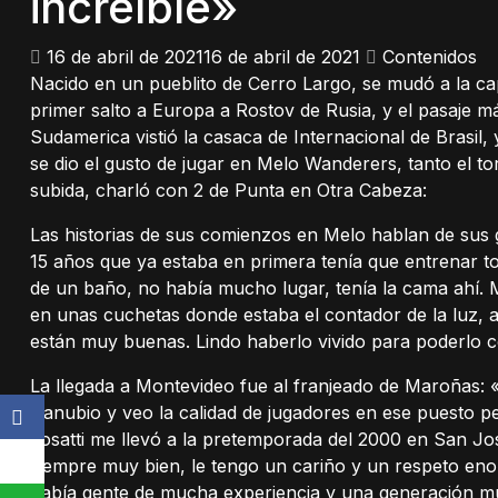
increíble»
16 de abril de 2021
16 de abril de 2021
Contenidos
Nacido en un pueblito de Cerro Largo, se mudó a la capi
primer salto a Europa a Rostov de Rusia, y el pasaje m
Sudamerica vistió la casaca de Internacional de Brasil,
se dio el gusto de jugar en Melo Wanderers, tanto el t
subida, charló con 2 de Punta en Otra Cabeza:
Las historias de sus comienzos en Melo hablan de sus 
15 años que ya estaba en primera tenía que entrenar to
de un baño, no había mucho lugar, tenía la cama ahí. 
en unas cuchetas donde estaba el contador de la luz,
están muy buenas. Lindo haberlo vivido para poderlo co
La llegada a Montevideo fue al franjeado de Maroñas: «
Danubio y veo la calidad de jugadores en ese puesto p
Fosatti me llevó a la pretemporada del 2000 en San Jo
siempre muy bien, le tengo un cariño y un respeto en
había gente de mucha experiencia y una generación m