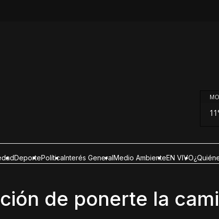
MO
11
edad
Deporte
Política
Interés General
Medio Ambiente
EN VIVO
¿Quién
ación de ponerte la cam