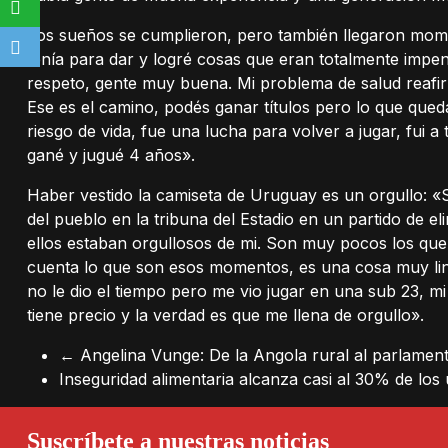
Los sueños se cumplieron, pero también llegaron momen
tenía para dar y logré cosas que eran totalmente impens
respeto, gente muy buena. Mi problema de salud reafi
Ese es el camino, podés ganar títulos pero lo que queda
riesgo de vida, fue una lucha para volver a jugar, fui 
gané y jugué 4 años».
Haber vestido la camiseta de Uruguay es un orgullo: «So
del pueblo en la tribuna del Estadio en un partido de 
ellos estaban orgullosos de mi. Son muy pocos los que
cuenta lo que son esos momentos, es una cosa muy linda
no le dio el tiempo pero me vio jugar en una sub 23, 
tiene precio y la verdad es que me llena de orgullo».
←
Angelina Vunge: De la Angola rural al parlame
Inseguridad alimentaria alcanza casi al 30% de lo
Suscríbete a nuestras noticias