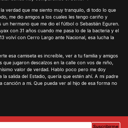
a verdad que me siento muy tranquilo, di todo lo que
odo, me dio amigos a los cuales les tengo cariño y
 un hermano que me dio el fútbol o Sebastián Eguren.
 Ayax con 31 años cuando me pasa lo de la bacteria y el
013 volví con Cerro Largo ante Nacional, esa lucha la
te esa camiseta es increíble, ver a tu familia y amigos
s que jugaron descalzos en la calle con vos de niño,
uchísimo valor de verdad. Hablo poco pero me doy
a salida del Estadio, quería que estén ahí. A mi padre
a canción a mi. Que pueda ver al hijo de esa forma no