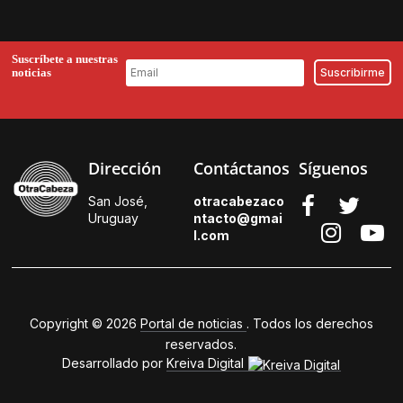
Suscríbete a nuestras
noticias
Dirección
Contáctanos
Síguenos
San José,
otracabezaco
Uruguay
ntacto@gmai
l.
com
Copyright © 2026
Portal de noticias
. Todos los derechos
reservados.
Desarrollado por
Kreiva Digital