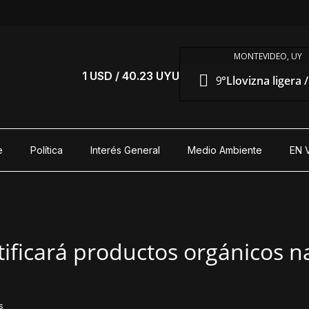
MONTEVIDEO, UY
S
1 USD / 40.23 UYU
9°
Llovizna ligera 
e
Política
Interés General
Medio Ambiente
EN 
ificará productos orgánicos n
s