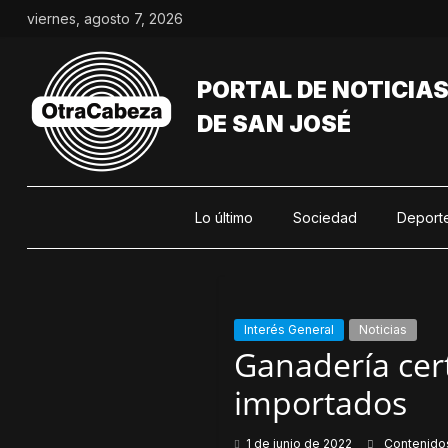
Saltar
viernes, agosto 7, 2026
al
contenido
PORTAL DE NOTICIA
DE SAN JOSÉ
Lo último
Sociedad
Deport
Interés General
Noticias
Ganadería cert
importados
1 de junio de 2022
Contenido