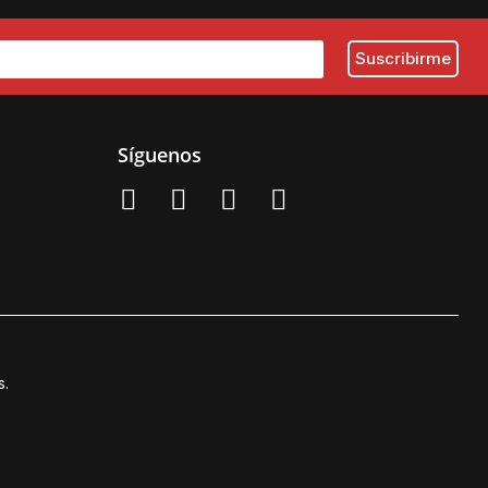
Síguenos
s.