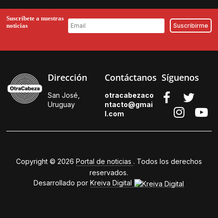
Suscríbete a nuestras
noticias
Dirección
Contáctanos
Síguenos
San José,
otracabezaco
Uruguay
ntacto@gmai
l.
com
Copyright © 2026
Portal de noticias
. Todos los derechos
reservados.
Desarrollado por
Kreiva Digital