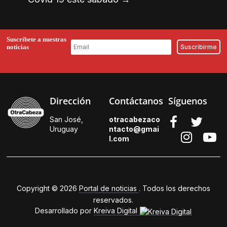
Suscríbete a nuestras
noticias
Dirección
Contáctanos
Síguenos
San José,
otracabezaco
Uruguay
ntacto@gmai
l.
com
Copyright © 2026
Portal de noticias
. Todos los derechos
reservados.
Desarrollado por
Kreiva Digital