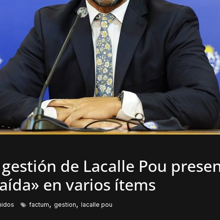
 gestión de Lacalle Pou prese
aída» en varios ítems
,
,
nidos
factum
gestion
lacalle pou