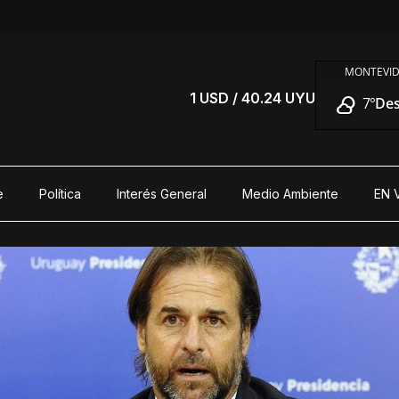
MONTEVID
S
1 USD / 40.24 UYU
7°
De
e
Política
Interés General
Medio Ambiente
EN 