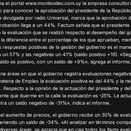
na el portal www.montevideo.com.uy la empresa consultor
 para conocer la aprobación del presidente de la República
e divulgada por radio Universal, marca que la aprobación d
robación llega a un 44%. Factum señala que el presidente 
a la evaluación que se realizó respecto al desempeño del g
 la diferencia entre el porcentaje de los que aprueban, me
s respuestas positivas de la gestión del gobierno es el man
n un 57% y las negativas un 41% (saldo positivo +16). «Segu
aldo es positivo, con un saldo de +9%», agrega el informe.
ene áreas en que el gobierno registra evaluaciones negativ
 materia de Empleo la evaluación positiva es del 44% y la n
. Respecto a la opinión de la actuación del presidente y de
te que duerme en la calle la evaluación es -25%. La actua
tra un saldo negativo de -31%», indica el informe.
 el aumento de precios, el gobierno recibe un 30% de eva
teniendo un saldo de -34%. «Al analizar en términos compar
 diversas áreas, se aprecia que en casi todos los ítems ev