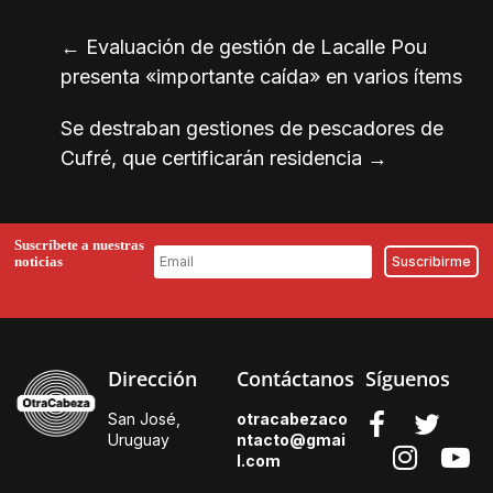
←
Evaluación de gestión de Lacalle Pou
presenta «importante caída» en varios ítems
Se destraban gestiones de pescadores de
Cufré, que certificarán residencia
→
Suscríbete a nuestras
noticias
Dirección
Contáctanos
Síguenos
San José,
otracabezaco
Uruguay
ntacto@gmai
l.
com