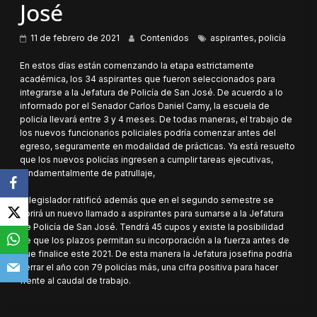
José
11 de febrero de 2021
Contenidos
aspirantes
,
policía
En estos días están comenzando la etapa estrictamente
académica, los 34 aspirantes que fueron seleccionados para
integrarse a la Jefatura de Policía de San José. De acuerdo a lo
informado por el Senador Carlos Daniel Camy, la escuela de
policía llevará entre 3 y 4 meses. De todas maneras, el trabajo de
los nuevos funcionarios policiales podría comenzar antes del
egreso, seguramente en modalidad de prácticas. Ya está resuelto
que los nuevos policías ingresen a cumplir tareas ejecutivas,
fundamentalmente de patrullaje,
El legislador ratificó además que en el segundo semestre se
abrirá un nuevo llamado a aspirantes para sumarse a la Jefatura
de Policía de San José. Tendrá 45 cupos y existe la posibilidad
de que los plazos permitan su incorporación a la fuerza antes de
que finalice este 2021. De esta manera la Jefatura josefina podría
cerrar el año con 79 policías más, una cifra positiva para hacer
frente al caudal de trabajo.