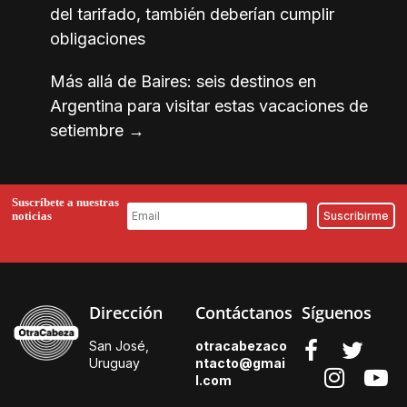
del tarifado, también deberían cumplir
obligaciones
Más allá de Baires: seis destinos en
Argentina para visitar estas vacaciones de
setiembre
→
Suscríbete a nuestras
noticias
Dirección
Contáctanos
Síguenos
San José,
otracabezaco
Uruguay
ntacto@gmai
l.
com