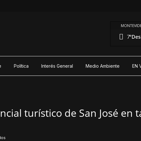
MONTEVIDE
7°
Des
e
Política
Interés General
Medio Ambiente
EN 
cial turístico de San José en t
dos