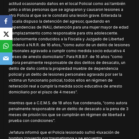
actitud ocasionando daños en el local Policial como así también
junto a otras personas que se agruparon y causaron lesiones a
otro Policía al que se le constató una lesión grave. Enterada la
Fiscalía dispuso la detención del agresor, quedando en
Dependencias de INAU, detención para una mujer mayor de edad
y emplazamiento como responsable para otra adolescente.
Posteriormente conducidos a la Fiscalía y Juzgado de Libertad
condenó a N.R.R. de 16 años, “como autor de un delito de lesiones
personales agravado a cumplir como medida socio educativa 4
meses de arresto domiciliario”. Para R.B.B.F. de 16 años “como
autora penalmente responsable de dos delitos de desacato, un
delito de daño contra la propiedad mueble de dependencia
policial y un delito de lesiones personales agravado por ser la
víctima un funcionario policial, todos ellos en régimen de
reiteración real a cumplir la medida socio educativa de arresto
domiciliario por el plazo de 4 meses”.
mientras que a C.E.M.S. de 18 años fue condenada, “como autora
penalmente responsable de un delito de desacato a la pena de 3
meses de prisión los que se cumplirán en régimen de libertad a
prueba con condiciones”.
Jefatura informó que el Policía lesionado sufrió «luxación de
hombro izquierdo por traumatismo» y se encuentra