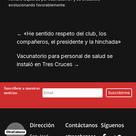
evolucionando favorablemente.
←
«He sentido respeto del club, los
compañeros, el presidente y la hinchada»
Vacunatorio para personal de salud se
instaló en Tres Cruces
→
Suscríbete a nuestras
noticias
Dirección
Contáctanos
Síguenos