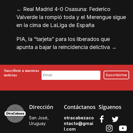
←
Real Madrid 4-0 Osasuna: Federico
Valverde la rompió toda y el Merengue sigue
en la cima de LaLiga de España
PIA, la “tarjeta” para los liberados que
apunta a bajar la reincidencia delictiva
→
Suscríbete a nuestras
noticias
Dirección
Contáctanos
Síguenos
San José,
otracabezaco
Uruguay
ntacto@gmai
l.
com