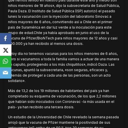
que hemos tenido en nuestro país durante este año y medio son
niños menores de 18 años», dijo la subsecretaria de Salud Pública,
Paula Daza. El Instituto de Salud Pública (ISP) autorizó el pasado
lunes la vacunación con la inyección del laboratorio Sinovac a
niños mayores de 6 años, convirtiendo así a Chile en el primer
país de Suramérica en dar luz verde a la inoculación para este
grupo de edad.Chile ya había aprobado en junio el uso de la
vacuna de Pfizer/BioNTech para niños mayores de 12 años y casi
700.000 ya han recibido al menos una dosis.
«Hoy día no tenemos vacunas para los niños menores de 6 años,
pero si vacunamos a toda la familia vamos a actuar de una manera
en capullo, protegiendo a los más chiquititos», indicó Daza. Las
vacunas, apuntó la subsecretaria, «son seguras, eficaces y,
además de proteger a cada una de las personas, son un acto
solidario».
Más de 13,2 de los 19 millones de habitantes del país ya han
completado su esquema de vacunación, de los que 2,2 millones
que habían sido inoculados con Coronavac -la más usada en el
país- ya han recibido una tercera dosis.
Un estudio de la Universidad de Chile revelado la semana pasada
arrojó que la vacuna de Pfizer mantiene la positividad de sus
anticuerpos IgG arriba de un 90 % tras 20 semanas de su