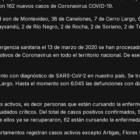
aron 162 nuevos casos de Coronavirus COVID-19.
3 son de Montevideo, 38 de Canelones, 7 de Cerro Largo,
ysandú, 2 de Río Negro, 2 de Rocha, 2 de Soriano, 2 de Tre
rgencia sanitaria el 13 de marzo de 2020 se han procesado
itivos de Coronavirus en todo el territorio nacional. De ese
ento con diagnóstico de SARS-CoV-2 en nuestro país. Se tr
Largo. Hasta el momento son 6.045 las defunciones con d
 activos, es decir personas que están cursando la enferme
idados críticos. Del total de casos positivos confirmados,
de ellos ya se recuperaron, 62 están cursando la enfermeda
artamentos registran casos activos excepto Artigas, Flores 