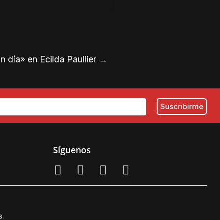
 día» en Ecilda Paullier
→
Síguenos
s.