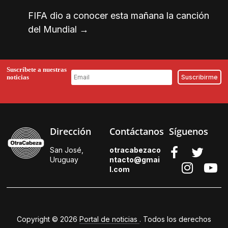
FIFA dio a conocer esta mañana la canción
del Mundial
→
Suscríbete a nuestras
noticias
Dirección
Contáctanos
Síguenos
San José,
otracabezaco
Uruguay
ntacto@gmai
l.
com
Copyright © 2026
Portal de noticias
. Todos los derechos