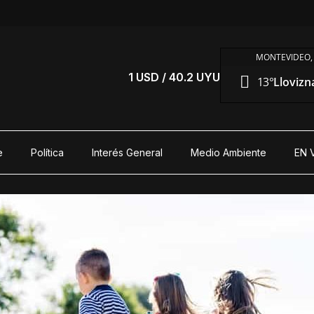
MONTEVIDEO,
S
1 USD / 40.2 UYU
13°
Llovizna
e
Política
Interés General
Medio Ambiente
EN 