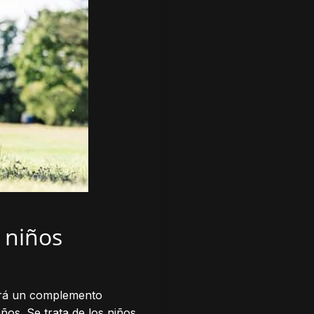
 niños
dará un complemento
os. Se trata de los niños