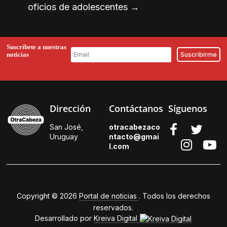
oficios de adolescentes
→
Suscríbete a nuestras
noticias
Dirección
Contáctanos
Síguenos
San José,
otracabezaco
Uruguay
ntacto@gmai
l.
com
Copyright © 2026
Portal de noticias
. Todos los derechos
reservados.
Desarrollado por
Kreiva Digital