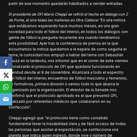
partir de ese momento quedarán habilitados a vender entradas.
El presidente de OFI Mario Cheppi se refirió al hecho en diálogo con 2
de Punta, al aire todas las mañanas en Otra Cabeza:
“Es una noticia
que estábamos esperando hace muchos meses, es una gran
novedad para todo el fútbol del interior, en todos los diálogos con
gente de fútbol la pregunta recurrente era cuando tendríamos
esta posibilidad. Ayer tras la conferencia de prensa en la que
escuchamos la noticia quedamos a la espera de como seguiría el
tema, la curiosidad nos empujó a hablar del tema con Sebastián
Bauzá en la tardecita, nos informó que en el correr de este viernes
oficializarán el protocolo de OFI que quedaría funcionando en
plenitud desde el 9 de noviembre. Alcanzará a todo el espectro
del fútbol del interior, encuentros de fútbol masculino y femenino,
en formativas, primera división o senior, todo lo que abarca lo
organizado por la organización. El director de la Senade nos
confirmó que el protocolo aprobado es el que presentó OFI,
realizado por referentes médicos que colaboraron en su
confección”.
Cheppi agregó que “el protocolo tiene como cometido
fundamental tener la trazabilidad clara y de fácil acceso de todas
las personas que asistan al espectáculo, se confecciona una
planilla que indica quien ingresó, donde vive y número de