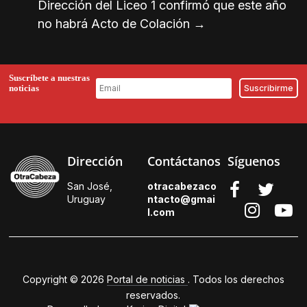
Dirección del Liceo 1 confirmó que este año
no habrá Acto de Colación
→
Suscríbete a nuestras
noticias
Dirección
Contáctanos
Síguenos
San José,
otracabezaco
Uruguay
ntacto@gmai
l.
com
Copyright © 2026
Portal de noticias
. Todos los derechos
reservados.