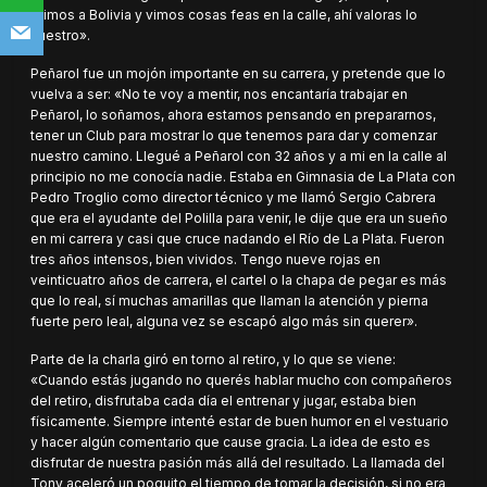
fuimos a Bolivia y vimos cosas feas en la calle, ahí valoras lo
nuestro».
Peñarol fue un mojón importante en su carrera, y pretende que lo
vuelva a ser: «No te voy a mentir, nos encantaría trabajar en
Peñarol, lo soñamos, ahora estamos pensando en prepararnos,
tener un Club para mostrar lo que tenemos para dar y comenzar
nuestro camino. Llegué a Peñarol con 32 años y a mi en la calle al
principio no me conocía nadie. Estaba en Gimnasia de La Plata con
Pedro Troglio como director técnico y me llamó Sergio Cabrera
que era el ayudante del Polilla para venir, le dije que era un sueño
en mi carrera y casi que cruce nadando el Río de La Plata. Fueron
tres años intensos, bien vividos. Tengo nueve rojas en
veinticuatro años de carrera, el cartel o la chapa de pegar es más
que lo real, sí muchas amarillas que llaman la atención y pierna
fuerte pero leal, alguna vez se escapó algo más sin querer».
Parte de la charla giró en torno al retiro, y lo que se viene:
«Cuando estás jugando no querés hablar mucho con compañeros
del retiro, disfrutaba cada día el entrenar y jugar, estaba bien
físicamente. Siempre intenté estar de buen humor en el vestuario
y hacer algún comentario que cause gracia. La idea de esto es
disfrutar de nuestra pasión más allá del resultado. La llamada del
Tony aceleró un poquito el tiempo de tomar la decisión, si no era