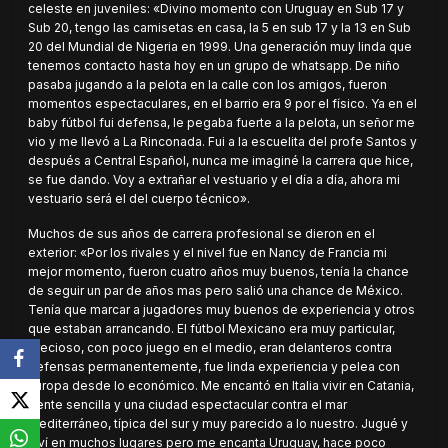
celeste en juveniles: «Divino momento con Uruguay en Sub 17 y
Sub 20, tengo las camisetas en casa, la 5 en sub 17 y la 13 en Sub
20 del Mundial de Nigeria en 1999. Una generación muy linda que
tenemos contacto hasta hoy en un grupo de whatsapp. De niño
pasaba jugando a la pelota en la calle con los amigos, fueron
momentos espectaculares, en el barrio era 9 por el físico. Ya en el
baby fútbol fui defensa, le pegaba fuerte a la pelota, un señor me
vio y me llevó a La Rinconada. Fui a la escuelita del profe Santos y
después a Central Español, nunca me imaginé la carrera que hice,
se fue dando. Voy a extrañar el vestuario y el día a día, ahora mi
vestuario será el del cuerpo técnico».
Muchos de sus años de carrera profesional se dieron en el
exterior: «Por los rivales y el nivel fue en Nancy de Francia mi
mejor momento, fueron cuatro años muy buenos, tenía la chance
de seguir un par de años mas pero salió una chance de México.
Tenía que marcar a jugadores muy buenos de experiencia y otros
que estaban arrancando. El fútbol Mexicano era muy particular,
precioso, con poco juego en el medio, eran delanteros contra
defensas permanentemente, fue linda experiencia y pelea con
Europa desde lo económico. Me encantó en Italia vivir en Catania,
gente sencilla y una ciudad espectacular contra el mar
Mediterráneo, típica del sur y muy parecido a lo nuestro. Jugué y
viví en muchos lugares pero me encanta Uruguay, hace poco