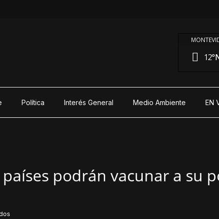
MONTEVID
12°
N
e
Política
Interés General
Medio Ambiente
EN 
3 países podrán vacunar a su p
idos