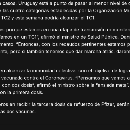
de casos, Uruguay está a punto de pasar al menor nivel de 
e las cuatro categorías establecidas por la Organización Mu
 TC2 y esta semana podría alcanzar el TC1.
es porque estamos en una etapa de transmisión comunitaria
íamos en un TC1”, afirmó el ministro de Salud Pública, Dani
amento. “Entonces, con los recaudos pertinentes estamos
nte, pero si también tenemos que dar marcha atrás, darem
.
en alcanzar la inmunidad colectiva, con el objetivo de logr
 vacunada contra el Coronavirus. “Pensamos que vamos a 
 con dos dosis”, afirmó el ministro sobre la “ansiada meta”
on la primera dosis.
eros en recibir la tercera dosis de refuerzo de Pfizer, ser
las dos vacunas.