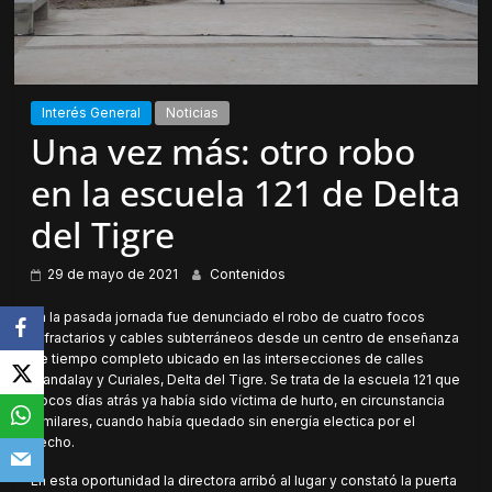
Interés General
Noticias
Una vez más: otro robo
en la escuela 121 de Delta
del Tigre
29 de mayo de 2021
Contenidos
En la pasada jornada fue denunciado el robo de cuatro focos
refractarios y cables subterráneos desde un centro de enseñanza
de tiempo completo ubicado en las intersecciones de calles
Mandalay y Curiales, Delta del Tigre. Se trata de la escuela 121 que
pocos días atrás ya había sido víctima de hurto, en circunstancia
similares, cuando había quedado sin energía electica por el
hecho.
En esta oportunidad la directora arribó al lugar y constató la puerta