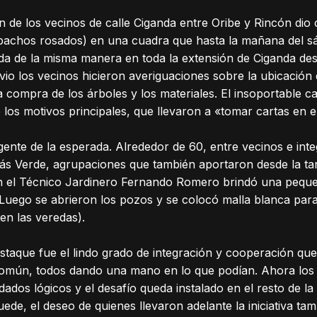
ón de los vecinos de calle Ciganda entre Oribe y Rincón dio
lapachos rosados) en una cuadra que hasta la mañana del 
 da de la misma manera en toda la extensión de Ciganda de
evio los vecinos hicieron averiguaciones sobre la ubicación d
 compra de los árboles y los materiales. El insoportable ca
los motivos principales, que llevaron a «tomar cartas en e
nte de la esperada. Alrededor de 60, entre vecinos e inte
s Verde, agrupaciones que también aportaron desde la tar
ión el Técnico Jardinero Fernando Romero brindó una pequ
Luego se abrieron los pozos y se colocó malla blanca para d
ten las veredas).
aque fue el lindo grado de integración y cooperación que 
 común, todos dando una mano en lo que podían. Ahora los
ados lógicos y el desafío queda instalado en el resto de la
ede, el deseo de quienes llevaron adelante la iniciativa t