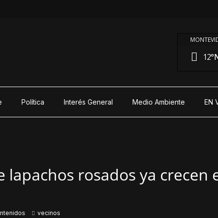
MONTEVID
12°
N
e
Política
Interés General
Medio Ambiente
EN 
 lapachos rosados ya crecen e
ntenidos
vecinos