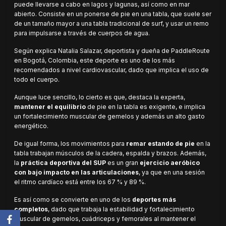
puede llevarse a cabo en lagos y lagunas, así como en mar
abierto. Consiste en un ponerse de pie en una tabla, que suele ser
de un tamaño mayor a una tabla tradicional de surf, y usar un remo
para impulsarse a través de cuerpos de agua.
Según explica Natalia Salazar, deportista y dueña de PaddleRoute
en Bogotá, Colombia, este deporte es uno de los más
recomendados a nivel cardiovascular, dado que implica el uso de
todo el cuerpo.
Aunque luce sencillo, lo cierto es que, destaca la experta,
mantener el equilibrio
de pie en la tabla es exigente, e implica
un fortalecimiento muscular de gemelos y además un alto gasto
energético.
De igual forma, los movimientos para
remar estando de pie
en la
tabla trabajan músculos de la cadera, espalda y brazos. Además,
la
práctica deportiva del SUP
es un gran
ejercicio aeróbico
con bajo impacto en las articulaciones
, ya que en una sesión
el ritmo cardíaco está entre los 67 % y 89 %.
Es así como se convierte en uno de los
deportes más
completos
, dado que trabaja la estabilidad y fortalecimiento
muscular de gemelos, cuádriceps y femorales al mantener el