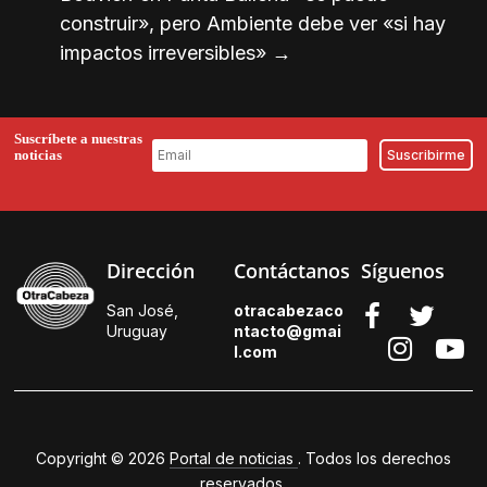
construir», pero Ambiente debe ver «si hay
impactos irreversibles»
→
Suscríbete a nuestras
noticias
Dirección
Contáctanos
Síguenos
San José,
otracabezaco
Uruguay
ntacto@gmai
l.
com
Copyright © 2026
Portal de noticias
. Todos los derechos
reservados.