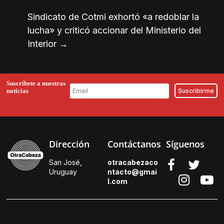
Sindicato de Cotmi exhortó «a redoblar la
lucha» y criticó accionar del Ministerio del
Interior
→
Suscríbete a nuestras
noticias
Dirección
Contáctanos
Síguenos
San José,
otracabezaco
Uruguay
ntacto@gmai
l.
com