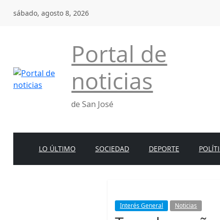
Saltar
sábado, agosto 8, 2026
al
contenido
Portal de
noticias
de San José
LO ÚLTIMO
SOCIEDAD
DEPORTE
POLÍT
Interés General
Noticias