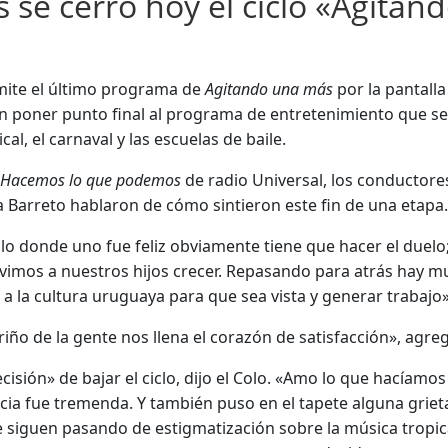
 se cerró hoy el ciclo «Agita
emite el último programa de
Agitando una más
por la pantalla
eron poner punto final al programa de entretenimiento que s
cal, el carnaval y las escuelas de baile.
a
Hacemos lo que podemos
de radio Universal, los conductor
a Barreto hablaron de cómo sintieron este fin de una etapa
clo donde uno fue feliz obviamente tiene que hacer el duel
 vimos a nuestros hijos crecer. Repasando para atrás hay mu
 la cultura uruguaya para que sea vista y generar trabajo», 
ariño de la gente nos llena el corazón de satisfacción», agre
isión» de bajar el ciclo, dijo el Colo. «Amo lo que hacíamos
icia fue tremenda. Y también puso en el tapete alguna gri
ue siguen pasando de estigmatización sobre la música tropi