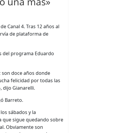
ndo una más»
 de Canal 4. Tras 12 años al
ervía de plataforma de
es del programa Eduardo
.
o; son doce años donde
cha felicidad por todas las
dijo Gianarelli.
gó Barreto.
 los sábados y la
eta que sigue quedando sobre
cal. Obviamente son