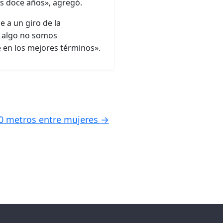
s doce años», agregó.
e a un giro de la
r algo no somos
e en los mejores términos».
00 metros entre mujeres
→