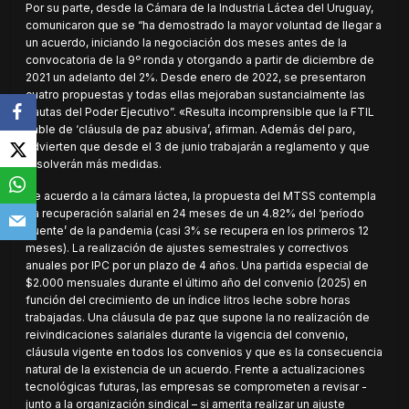
Por su parte, desde la Cámara de la Industria Láctea del Uruguay,
comunicaron que se “ha demostrado la mayor voluntad de llegar a
un acuerdo, iniciando la negociación dos meses antes de la
convocatoria de la 9º ronda y otorgando a partir de diciembre de
2021 un adelanto del 2%. Desde enero de 2022, se presentaron
cuatro propuestas y todas ellas mejoraban sustancialmente las
pautas del Poder Ejecutivo”. «Resulta incomprensible que la FTIL
hable de ‘cláusula de paz abusiva’, afirman. Además del paro,
advierten que desde el 3 de junio trabajarán a reglamento y que
resolverán más medidas.
De acuerdo a la cámara láctea, la propuesta del MTSS contempla
“la recuperación salarial en 24 meses de un 4.82% del ‘período
puente’ de la pandemia (casi 3% se recupera en los primeros 12
meses). La realización de ajustes semestrales y correctivos
anuales por IPC por un plazo de 4 años. Una partida especial de
$2.000 mensuales durante el último año del convenio (2025) en
función del crecimiento de un índice litros leche sobre horas
trabajadas. Una cláusula de paz que supone la no realización de
reivindicaciones salariales durante la vigencia del convenio,
cláusula vigente en todos los convenios y que es la consecuencia
natural de la existencia de un acuerdo. Frente a actualizaciones
tecnológicas futuras, las empresas se comprometen a revisar -
junto a la organización sindical – si amerita realizar un ajuste