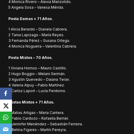
4 Monica Rivero – Alexia Manzolido.
5 Angela Sosa – Vanesa Mérida.
Posta Damas + 71 Años.
1 Alicia Berardo – Dianela Cabrera.
2 Tania Lapizaga – María Reyes.
3 Fernanda Pérez – Susana Ortega.
4 Monica Nogueira – Valentina Cabrera.
Posta Mixtos – 70 Años.
1 Viviana Hornos – Mauro Castillo.
2 Hugo Boggio – Melani Germán.
3 Agustin Quevedo – Daiana Teran.
4 Valeria Alpuy – Pablo Martínez.
5 Carlos Laport – Lucía Perdomo.
Postas Mixtos + 71 Años.
1 Matias Artigas – Maria Cantera.
2 Pablo Cardozo – Rafaella Berriel.
3 Jennifer Menéndez – Sebastián Ferreira.
4 Betina Figares – Martín Pereyra.