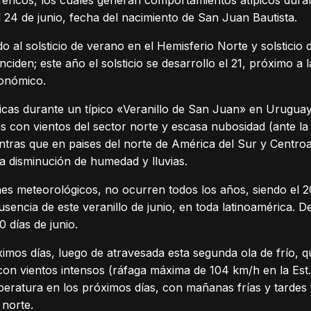
éricos, los cuales generan comportamientos atípicos dura
l 24 de junio, fecha del nacimiento de San Juan Bautista.
o al solsticio de verano en el Hemisferio Norte y solsticio 
nciden; este año el solsticio se desarrollo el 21, próximo a
tronómico.
icas durante un típico «Veranillo de San Juan» en Uruguay
 con vientos del sector norte y escasa nubosidad (ante la i
mientras que en paises del norte de América del Sur y Centr
la disminución de humedad y lluvias.
es meteorológicos, no ocurren todos los años, siendo el 20
usencia de este veranillo de junio, en toda latinoamérica. 
 días de junio.
imos días, luego de atravesada esta segunda ola de frío, 
 con vientos intensos (ráfaga máxima de 104 km/h en la Est.
ratura en los próximos días, con mañanas frías y tardes f
 norte.