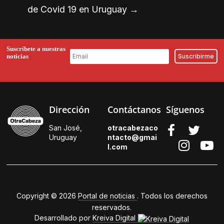
de Covid 19 en Uruguay
→
Suscríbete a nuestras
noticias
Dirección
Contáctanos
Síguenos
San José,
otracabezaco
Uruguay
ntacto@gmai
l.
com
Copyright © 2026
Portal de noticias
. Todos los derechos
reservados.
Desarrollado por
Kreiva Digital