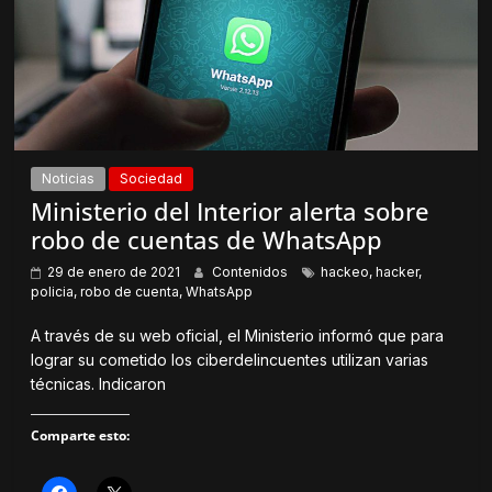
S
n
e
u
a
n
b
a
r
v
e
e
e
n
n
t
u
a
n
n
a
a
v
n
Noticias
Sociedad
e
u
n
e
Ministerio del Interior alerta sobre
t
v
a
a
robo de cuentas de WhatsApp
n
)
a
n
29 de enero de 2021
Contenidos
hackeo
,
hacker
,
u
policia
,
robo de cuenta
,
WhatsApp
e
v
a
A través de su web oficial, el Ministerio informó que para
)
lograr su cometido los ciberdelincuentes utilizan varias
técnicas. Indicaron
Comparte esto:
H
H