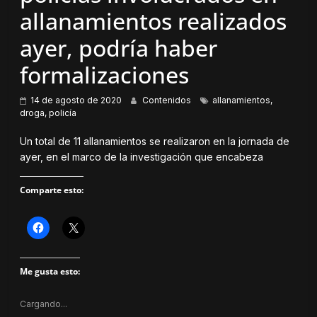
allanamientos realizados
ayer, podría haber
formalizaciones
14 de agosto de 2020
Contenidos
allanamientos
,
droga
,
policía
Un total de 11 allanamientos se realizaron en la jornada de
ayer, en el marco de la investigación que encabeza
Comparte esto:
H
H
a
a
z
z
c
c
l
l
Me gusta esto:
i
i
c
c
p
p
a
a
Cargando...
r
r