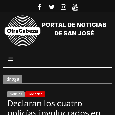
Saltar
al
contenido
PORTAL DE NOTICIAS
DE SAN JOSÉ
droga
Noticias
Sociedad
Declaran los cuatro
policías involucrados en