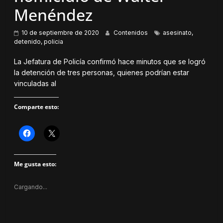
Menéndez
10 de septiembre de 2020
Contenidos
asesinato
,
detenido
,
policia
La Jefatura de Policía confirmó hace minutos que se logró
la detención de tres personas, quienes podrían estar
vinculadas al
Comparte esto:
H
H
a
a
z
z
c
c
l
l
Me gusta esto:
i
i
c
c
p
p
a
a
Cargando...
r
r
a
a
c
c
o
o
m
m
p
p