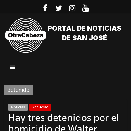
Saltar
al
contenido
PORTAL DE NOTICIAS
DE SAN JOSÉ
detenido
Noticias
Sociedad
Hay tres detenidos por el
homicidio de Walter