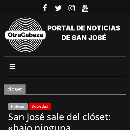
Saltar
al
contenido
PORTAL DE NOTICIAS
DE SAN JOSÉ
closet
Noticias
Sociedad
San José sale del clóset:
«bajo ninguna