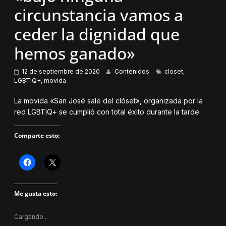
circunstancia vamos a
ceder la dignidad que
hemos ganado»
12 de septiembre de 2020
Contenidos
closet
,
LGBTIQ+
,
movida
La movida «San José sale del clóset», organizada por la
red LGBTIQ+ se cumplió con total éxito durante la tarde
Comparte esto:
H
H
a
a
z
z
c
c
l
l
Me gusta esto:
i
i
c
c
p
p
a
a
Cargando...
r
r