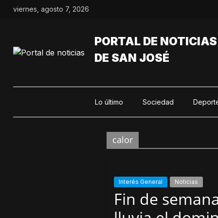
Saltar
viernes, agosto 7, 2026
al
contenido
PORTAL DE NOTICIAS
DE SAN JOSÉ
Lo último
Sociedad
Deport
calor
Interés General
Noticias
Fin de semana
lluvia el domi