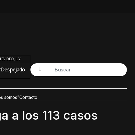
EVIDEO, UY
°
Despejado
es somos?
Contacto
a a los 113 casos