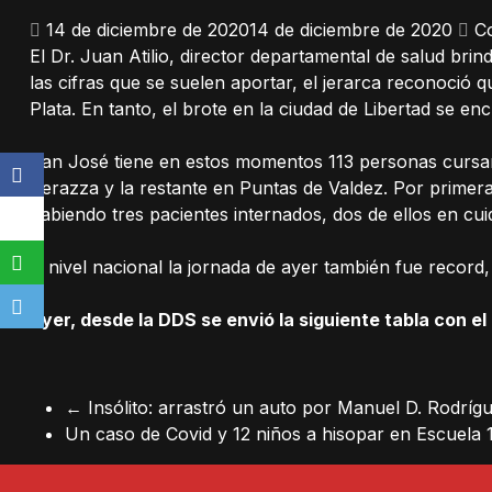
14 de diciembre de 2020
14 de diciembre de 2020
C
El Dr. Juan Atilio, director departamental de salud bri
las cifras que se suelen aportar, el jerarca reconoci
Plata. En tanto, el brote en la ciudad de Libertad se e
San José tiene en estos momentos 113 personas cursand
Perazza y la restante en Puntas de Valdez. Por primera
habiendo tres pacientes internados, dos de ellos en cui
A nivel nacional la jornada de ayer también fue recor
Ayer, desde la DDS se envió la siguiente tabla con el
←
Insólito: arrastró un auto por Manuel D. Rodríg
Un caso de Covid y 12 niños a hisopar en Escuela