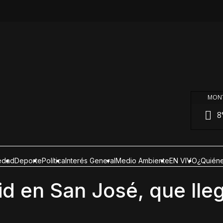
MONT
8
edad
Deporte
Política
Interés General
Medio Ambiente
EN VIVO
¿Quién
d en San José, que lleg