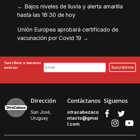
←
Bajos niveles de lluvia y alerta amarilla
hasta las 18:30 de hoy
Unión Europea aprobará certificado de
vacunación por Covid 19
→
Suscríbete a nuestras
noticias
Dirección
Contáctanos
Síguenos
San José,
otracabezaco
Uruguay
ntacto@gmai
l.
com