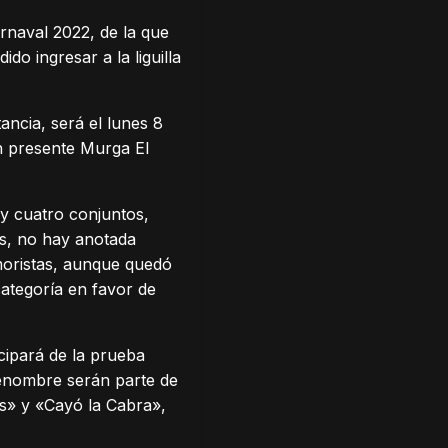
rnaval 2022, de la que
o ingresar a la liguilla
ancia, será el lunes 8
n presente Murga El
 y cuatro conjuntos,
as, no hay anotada
umoristas, aunque quedó
ategoría en favor de
cipará de la prueba
renombre serán parte de
s» y «Cayó la Cabra»,