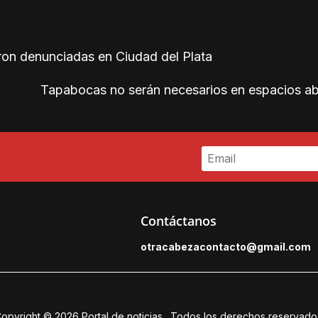
ron denunciadas en Ciudad del Plata
Tapabocas no serán necesarios en espacios a
Contáctanos
otracabezacontacto@gmail.
com
opyright © 2026
Portal de noticias
. Todos los derechos reservado