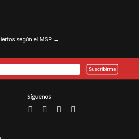
biertos según el MSP
→
Síguenos
s.