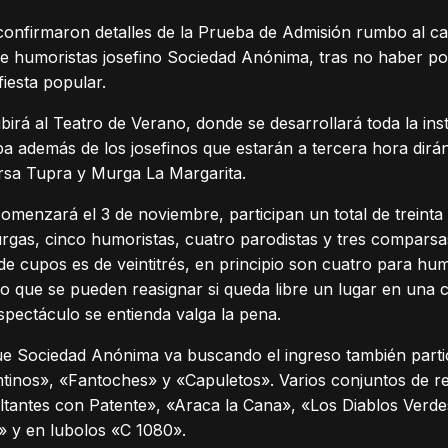
 confirmaron detalles de la Prueba de Admisión rumbo al ca
de humoristas josefino Sociedad Anónima, tras no haber podid
fiesta popular.
birá al Teatro de Verano, donde se desarrollará toda la inst
pa además de los josefinos que estarán a tercera hora dirá
sa Tupra y Murga La Margarita.
omenzará el 3 de noviembre, participan un total de treinta
murgas, cinco humoristas, cuatro parodistas y tres compars
l de cupos es de veintitrés, en principio son cuatro para h
o que se pueden reasignar si queda libre un lugar en una c
espectáculo se entienda valga la pena.
que Sociedad Anónima va buscando el ingreso también parti
ntinos», «Fantoches» y «Capuletos». Varios conjuntos de 
tantes con Patente», «Araca la Cana», «Los Diablos Verde
» y en lubolos «C 1080».