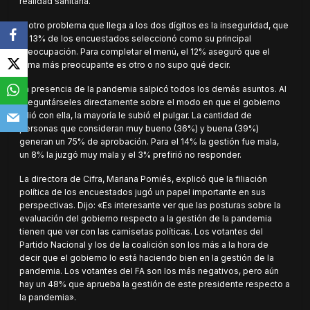
realidad sanitaria.
El otro problema que llega a los dos dígitos es la inseguridad, que
el 13% de los encuestados seleccionó como su principal
preocupación. Para completar el menú, el 12% aseguró que el
tema más preocupante es otro o no supo qué decir.
La presencia de la pandemia salpicó todos los demás asuntos. Al
preguntárseles directamente sobre el modo en que el gobierno
lidió con ella, la mayoría le subió el pulgar. La cantidad de
personas que consideran muy bueno (36%) y buena (39%)
generan un 75% de aprobación. Para el 14% la gestión fue mala,
un 8% la juzgó muy mala y el 3% prefirió no responder.
La directora de Cifra, Mariana Pomiés, explicó que la filiación
política de los encuestados jugó un papel importante en sus
perspectivas. Dijo: «Es interesante ver que las posturas sobre la
evaluación del gobierno respecto a la gestión de la pandemia
tienen que ver con las camisetas políticas. Los votantes del
Partido Nacional y los de la coalición son los más a la hora de
decir que el gobierno lo está haciendo bien en la gestión de la
pandemia. Los votantes del FA son los más negativos, pero aún
hay un 48% que aprueba la gestión de este presidente respecto a
la pandemia».