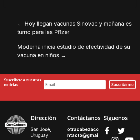
←
Hoy llegan vacunas Sinovac y mañana es
turno para las Pfizer
Moderna inicia estudio de efectividad de su
vacuna en niños
→
Suscríbete a nuestras
noticias
Dirección
Contáctanos
Síguenos
San José,
otracabezaco
Uruguay
ntacto@gmai