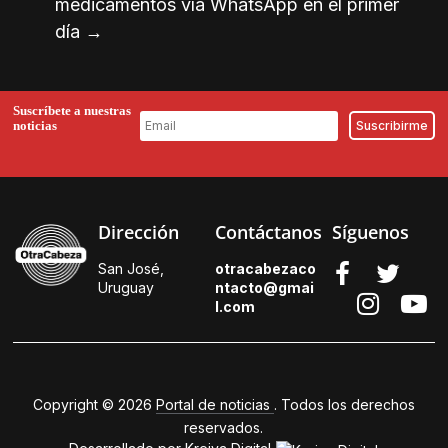
medicamentos vía WhatsApp en el primer
día
→
Suscríbete a nuestras
noticias
Dirección
Contáctanos
Síguenos
San José,
otracabezaco
Uruguay
ntacto@gmai
l.
com
Copyright © 2026
Portal de noticias
. Todos los derechos
reservados.