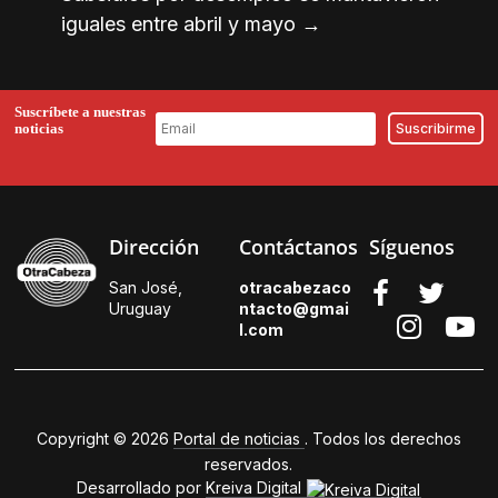
iguales entre abril y mayo
→
Suscríbete a nuestras
noticias
Dirección
Contáctanos
Síguenos
San José,
otracabezaco
Uruguay
ntacto@gmai
l.
com
Copyright © 2026
Portal de noticias
. Todos los derechos
reservados.
Desarrollado por
Kreiva Digital