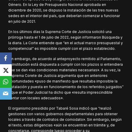
Género. En la Ley de Presupuesto Nacional aprobada en
diciembre de 2020, se dispuso la instalación de las tres nuevas
sedes en el interior del país, que deberían comenzar a funcionar
en julio de 2021.
En los últimos días la Suprema Corte de Justicia solicitó una
prórroga hasta el 1 de julio de 2022, según informaron Búsqueda y
la diaria. La Corte entiende que “en el actual marco presupuestal y
competencial” es imposible cumplir con el plazo establecido.
Sin embargo, de acuerdo al anteproyecto remitido al Parlamento,
la institución está dispuesta a cumplir con los plazos si entendiera
que se dan «las condiciones materiales necesarias». A su vez, la
Suprema Corete de Justicia argumenta que en anteriores
oportunidades «puso de manifiesto que resultaba imposible la
instalación y puesta en funcionamiento de los referidos juzgados”
y que el Poder Judicial ha dicho que «resulta imprescindible
contar con locales adecuados».
El organismo presidido por Tabaré Sosa indicó que “realizó
gestiones con varios gobiernos departamentales para obtener
locales a través de contratos de comodato». Sin embargo, según
el texto, estas diligencias «aún se encuentran en trámite y, de
concretarse, corresponde luego proceder a su