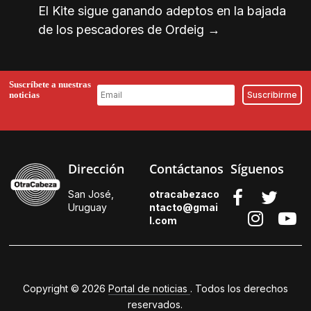
El Kite sigue ganando adeptos en la bajada
de los pescadores de Ordeig
→
Suscríbete a nuestras
noticias
Dirección
Contáctanos
Síguenos
San José,
otracabezaco
Uruguay
ntacto@gmai
l.
com
Copyright © 2026
Portal de noticias
. Todos los derechos
reservados.